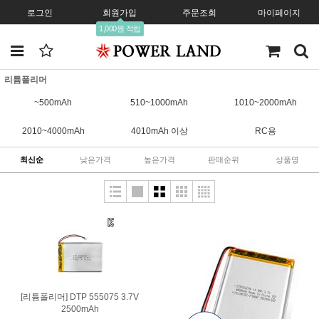
로그인
회원가입
주문조회
마이페이지
1,000원 적립
리튬폴리머
~500mAh
510~1000mAh
1010~2000mAh
2010~4000mAh
4010mAh 이상
RC용
최신순
낮은가격
높은가격
판매순위
상품명
[리튬폴리머] DTP 555075 3.7V
2500mAh