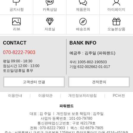
공지사항
카톡상담
제품문의
마이페이지
리뷰
자료실
배송조회
오늘본상품
CONTACT
BANK INFO
070-8222-7903
예금주 : 김주일 (파워랜드)
평일 09:00 - 18:30
우리 1005-802-190503
점심시간 12:00 - 13:00
기업 632-002662-01-017
토요일/공휴일 휴무
고객센터 연결
견적문의
이용안내
이용약관
개인정보처리방침
PC버전
파워랜드
대표 : 김 주일 ㅣ 개인정보 보호 책임자 : 김주일
사업자 등록번호 : 101-03-79780
통신판매업신고번호 : 구로 제2179호
전화 : 070-8222-7903 ㅣ 팩스 : 02-6679-7905
주소 : 서울특별시 구로구 구로본동 1258번지 중앙유통단지 마동 4516~4519호