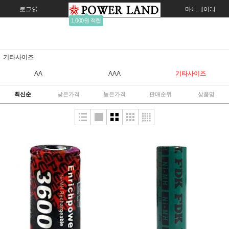
로그인
회원가입
주문조회
마이페이지
1,000원 적립
기타사이즈
AA
AAA
기타사이즈
최신순
낮은가격
높은가격
판매순위
상품명