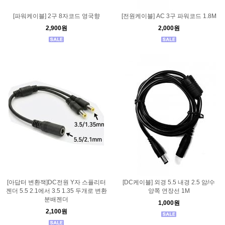
[파워케이블] 2구 8자코드 영국향
[전원케이블] AC 3구 파워코드 1.8M
2,900원
2,000원
[아답터 변환잭]DC전원 Y자 스플리터
[DC케이블] 외경 5.5 내경 2.5 암/수
젠더 5.5 2.1에서 3.5 1.35 두개로 변환
양쪽 연장선 1M
분배젠더
1,000원
2,100원