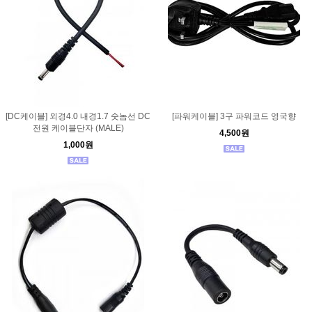
[DC케이블] 외경4.0 내경1.7 숫놈선 DC
[파워케이블] 3구 파워코드 영국향
전원 케이블단자 (MALE)
4,500원
1,000원