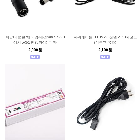
[아답터 변환잭] 외경/내경mm 5.5/2.1
[파워케이블] 110V AC전원 2구8자코드
에서 5/3/1핀 (5파이) ㄱ 자
(미주/미국향)
2,000원
2,100원