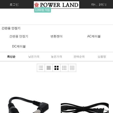
로그인
회원가입
주문조회
마이페이지
1,000원 적립
간판용 안정기
간판용 안정기
변환젠더
AC케이블
DC케이블
최신순
낮은가격
높은가격
판매순위
상품명