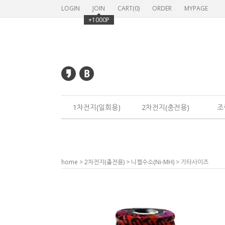
https://special417.makeshop.co.kr/makeshop/newmanager/neodesign_design_
LOGIN
JOIN
CART(
0
)
ORDER
MYPAGE
+1000P
1차전지(일회용)
2차전지(충전용)
조
home
>
2차전지(충전용)
>
니켈수소(Ni-MH)
>
기타사이즈