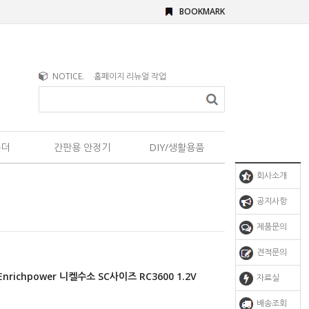
BOOKMARK
NOTICE.
홈페이지 리뉴얼 작업
홀더
간판용 안정기
DIY/생활용품
회사소개
공지사항
제품문의
견적문의
nrichpower 니켈수소 SC사이즈 RC3600 1.2V
자료실
배송조회