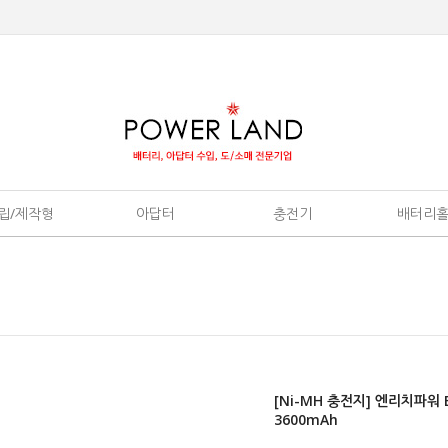
edit.html?dgnset_id=319&page_type=shopdetail&design_id=1#edit_css
립/제작형
아답터
충전기
배터리
[Ni-MH 충전지] 엔리치파워 E
3600mAh