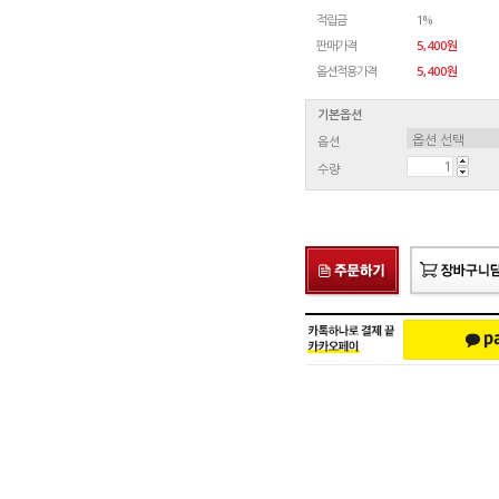
적립금
1%
판매가격
5,400원
옵션적용가격
5,400
원
기본옵션
옵션
수량