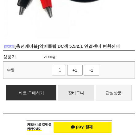
[충전케이블]악어클립 DC잭 5.5/2.1 연결젠더 변환젠더
상품가
2,000
원
수량
+1
-1
바로 구매하기
장바구니
관심상품