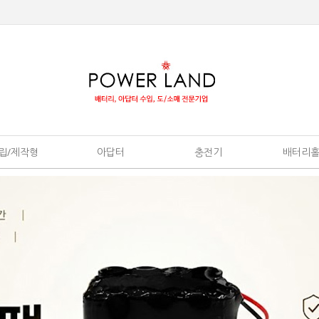
립/제작형
아답터
충전기
배터리