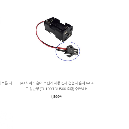
마트폰 터
[AA사이즈 홀더]소변기 자동 센서 건전지 홀더 AA 4
구 일반형 (TU100 TOU500 호환) 수커넥터
4,500원