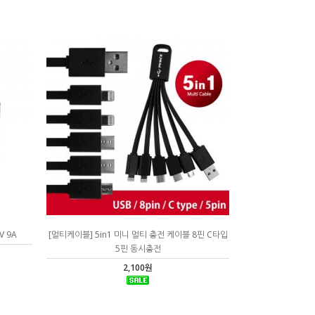
V 9A
[멀티케이블] 5in1 미니 멀티 충전 케이블 8핀 C타입
5핀 동시충전
2,100원