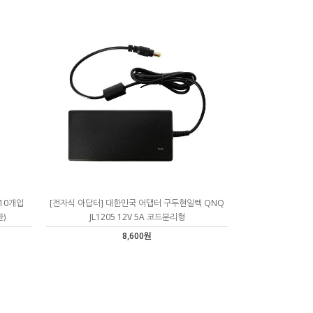
 10개입
[전자식 아답터] 대한민국 어댑터 구두현일렉 QNQ
환)
JL1205 12V 5A 코드분리형
8,600원