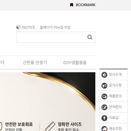
BOOKMARK
NOTICE.
홈페이지 리뉴얼 작업
홀더
간판용 안정기
DIY/생활용품
회사소개
공지사항
제품문의
견적문의
자료실
배송조회