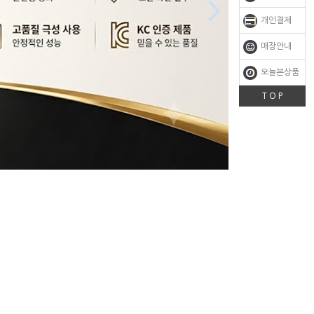

개인결제
매장안내
오늘본상품
T O P