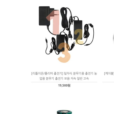
[리튬이온/폴리머 충전기] 밀차식 분무기용 충전기 농
[케이블]
업용 분무기 충전기 모음 저속 일반 고속
19,500원