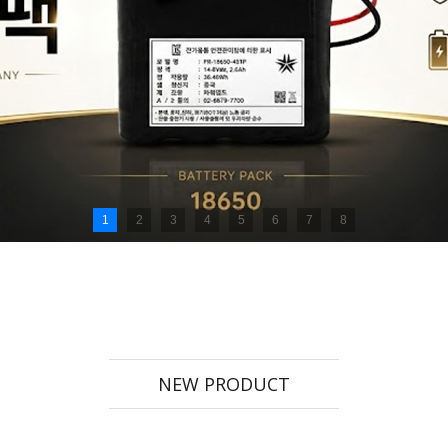
1
2
3
4
5
6
7
8
NEW PRODUCT