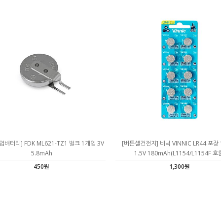
백업배터리] FDK ML621-TZ1 벌크 1개입 3V
[버튼셀건전지] 비닉 VINNIC LR44 포장
5.8mAh
1.5V 180mAh(L1154/L1154F 호
450원
1,300원