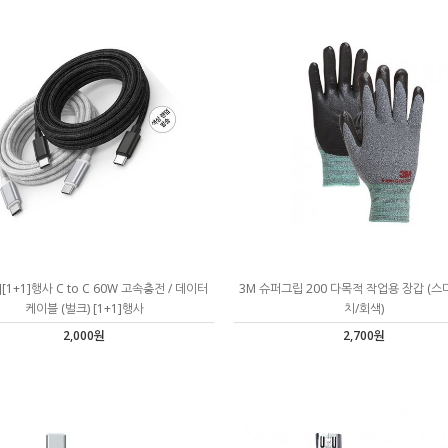
[1+1]행사 C to C 60W 고속충전 / 데이터
3M 슈퍼그립 200 다목적 작업용 장갑 (스
케이블 (벌크) [1+1]행사
치/회색)
2,000원
2,700원