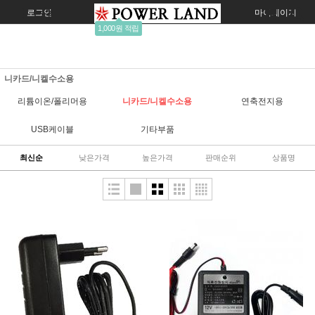
로그인
회원가입
주문조회
마이페이지
1,000원 적립
니카드/니켈수소용
리튬이온/폴리머용
니카드/니켈수소용
연축전지용
USB케이블
기타부품
최신순
낮은가격
높은가격
판매순위
상품명