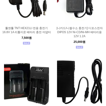
툴앤툴 TNT HEX21LI 전용 충전기
[니카드/니켈수소 충전기] 디포스전자
16.8V 1A 리튬이온 배터리 충전 어댑터
DIPOS 12V Ni-CD/Ni-MH 배터리용
12V 1.2A
7,500원
25,000원