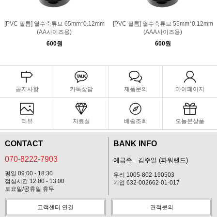
[PVC 필름] 열수축튜브 65mm*0.12mm
[PVC 필름] 열수축튜브 55mm*0.12mm
(AA사이즈용)
(AAA사이즈용)
600원
600원
공지사항
카톡상담
제품문의
마이페이지
리뷰
자료실
배송조회
오늘본상품
CONTACT
BANK INFO
070-8222-7903
예금주 : 김주일 (파워랜드)
평일 09:00 - 18:30
우리 1005-802-190503
점심시간 12:00 - 13:00
기업 632-002662-01-017
토요일/공휴일 휴무
고객센터 연결
견적문의