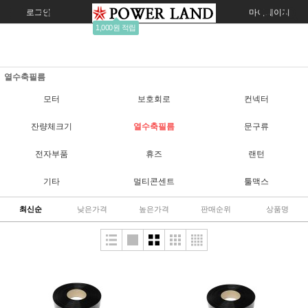
로그인
회원가입
주문조회
마이페이지
1,000원 적립
열수축필름
모터
보호회로
컨넥터
잔량체크기
열수축필름
문구류
전자부품
휴즈
랜턴
기타
멀티콘센트
툴맥스
최신순
낮은가격
높은가격
판매순위
상품명