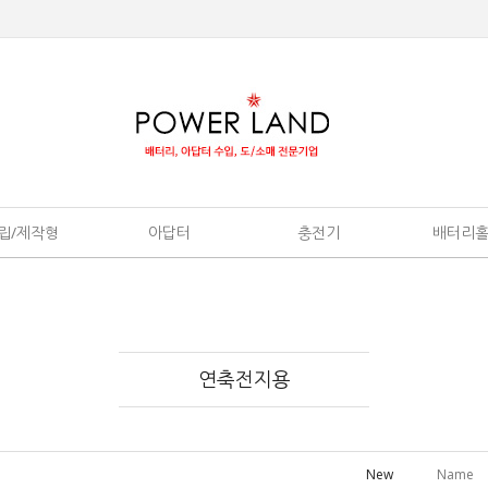
립/제작형
아답터
충전기
배터리
연축전지용
New
Name