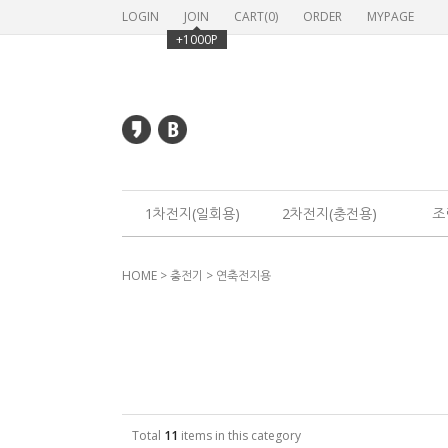
LOGIN
JOIN
CART(
0
)
ORDER
MYPAGE
+1000P
1차전지(일회용)
2차전지(충전용)
조
HOME
>
충전기
>
연축전지용
Total
11
items in this category