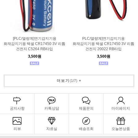
[PLC/열량계]연기감지기용
PLC/열량계]연기감지기용
화재감지기용 텍셀 CR17450 3V 리튬
화재감지기용 텍셀 CR17450 3V 리튬
건전지 C5264 RB타입
건전지 20022 RB타입
3,500원
3,500원
더보기
(
1
/
7
)
+
공지사항
카톡상담
제품문의
마이페이지
리뷰
자료실
배송조회
오늘본상품