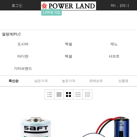
로그인
회원가입
주문조회
마이페이지
1,000원 적립
열량계/PLC
도시바
맥셀
제노
타디란
텍셀
샤프트
기타브랜드
최신순
낮은가격
높은가격
판매순위
상품명